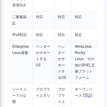
管理GUI
二要素認
対応
対応
対応
証
IPv6対応
対応
対応
対応
Enterprise
ベンダー
ベン
AlmaLinux、
Linux基盤
がサポー
ダー
Rocky
トする
がサ
Linux、その
OS
ポー
他のRHEL互
トす
換プラット
るOS
フォーム
ソースコ
プロプラ
プロ
オープンソ
ードの公
イエタリ
プラ
ース [
1
][
2
]
開
イエ