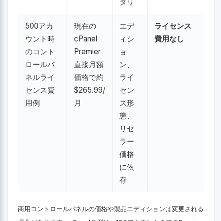
タリ
500アカ
現在の
エデ
ライセンス
ウント時
cPanel
ィシ
費用なし
のコント
Premier
ョ
ロールパ
直接月額
ン、
ネルライ
価格で約
ライ
センス費
$265.99/
セン
用例
月
ス形
態、
リセ
ラー
価格
に依
存
商用コントロールパネルの価格や製品エディションは変更される