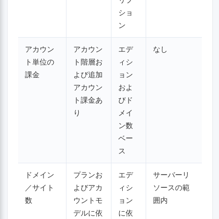
ショ
ン
アカウン
アカウン
エデ
なし
ト単位の
ト階層お
ィシ
課金
よび追加
ョン
アカウン
およ
ト課金あ
びド
り
メイ
ン数
ベー
ス
ドメイン
プランお
エデ
サーバーリ
／サイト
よびアカ
ィシ
ソースの範
数
ウントモ
ョン
囲内
デルに依
に依