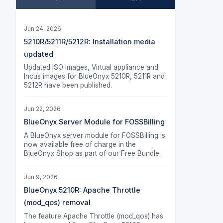
Jun 24, 2026
5210R/5211R/5212R: Installation media
updated
Updated ISO images, Virtual appliance and
Incus images for BlueOnyx 5210R, 5211R and
5212R have been published.
Jun 22, 2026
BlueOnyx Server Module for FOSSBilling
A BlueOnyx server module for FOSSBilling is
now available free of charge in the
BlueOnyx Shop as part of our Free Bundle.
Jun 9, 2026
BlueOnyx 5210R: Apache Throttle
(mod_qos) removal
The feature Apache Throttle (mod_qos) has