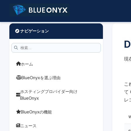
ナビゲーション
現
ホーム
BlueOnyxを選ぶ理由
こ
ホスティングプロバイダー向け
て
BlueOnyx
レ
BlueOnyxの機能
w
ニュース
s