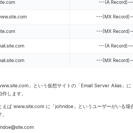
ite.com
---(A Record)-
ww.site.com
---(MX Record)
ite.com
---(MX Record)
ail.site.com
---(A Record)-
ail.site.com
---(MX Record)
ww.site.com」という仮想サイトの「Email Server Alia
動作します。
とえば www.site.com に「johndoe」というユーザー
す。
hndoe@site.com