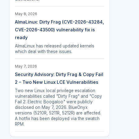
May 8, 2026
AlmaLinux: Dirty Frag (CVE-2026-43284,
CVE-2026-43500) vulnerability fix is
ready
AlmaLinux has released updated kernels
which deal with these issues.
May 7, 2026
Security Advisory: Dirty Frag & Copy Fail
2 – Two New Linux LCE Vulnerabilities
Two new Linux local privilege escalation
vulnerabilities called "Dirty Frag" and "Copy
Fail 2: Electric Boogaloo" were publicly
disclosed on May 7, 2026. BlueOnyx
versions (5210R, 5211R, 5212R) are affected.
A hotfix has been deployed via the swatch
RPM.