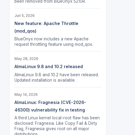
been removed from BlueOnyx 5210R.
Jun 5, 2026
New feature: Apache Throttle
(mod_qos)
BlueOnyx now includes a new Apache
request throttling feature using mod_qos.
May 28, 2026
AlmaLinux 9.8 and 10.2 released
AlmaLinux 9.8 and 10.2 have been released.
Updated installation is available.
May 14, 2026
AlmaLinux: Fragnesia (CVE-2026-
46300) vulnerability fix in testing
A third Linux kernel local-root flaw has been
disclosed: Fragnesia. Like Copy Fail & Dirty
Frag, Fragnesia gives root on all major
distributions.