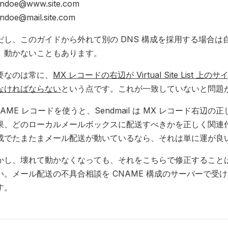
hndoe@www.site.com
hndoe@mail.site.com
だし、このガイドから外れて別の DNS 構成を採用する場合
、動かないこともあります。
要なのは常に、
MX レコードの右辺が Virtual Site Li
なければならない
という点です。これが一致していないと問題
NAME レコードを使うと、Sendmail は MX レコード
果、どのローカルメールボックスに配送すべきかを正しく関連付け
成でたまたまメール配送が動いているなら、それは単に運が良
かし、壊れて動かなくなっても、それをこちらで修正することは
い。メール配送の不具合相談を CNAME 構成のサーバーで
す。