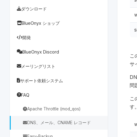
ダウンロード
w
BlueOnyx ショップ
s
開発
BlueOnyx Discord
この
サ
メーリングリスト
DN
サポート依頼システム
問
FAQ
こ
す
Apache Throttle (mod_qos)
DNS、メール、CNAME レコード
w
Easy-Backup