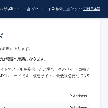
xの機能
ニュース
ダウンロード
検索
🇬🇧 English
🇯🇵 日本語
ド
事な原則があります。
用では問題の原因になります。
仮想サイトでメールを受信したい場合、そのサイトに向け
 MX レコードです。仮想サイトに最低限必要な DNS
-->
IP-Address
-->
IP-Address