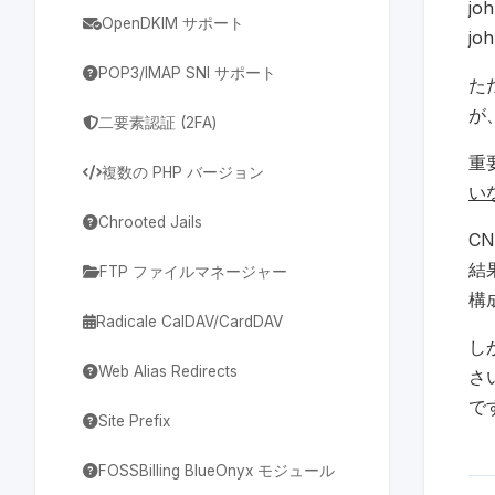
jo
OpenDKIM サポート
jo
POP3/IMAP SNI サポート
た
が
二要素認証 (2FA)
重
複数の PHP バージョン
い
Chrooted Jails
C
結
FTP ファイルマネージャー
構
Radicale CalDAV/CardDAV
し
Web Alias Redirects
さ
で
Site Prefix
FOSSBilling BlueOnyx モジュール