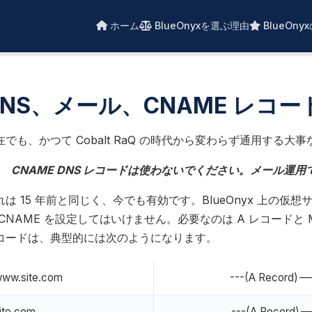
ホーム
BlueOnyxを選ぶ理由
BlueOny
DNS、メール、CNAME レコー
在でも、かつて Cobalt RaQ の時代から変わらず通用する大
CNAME DNS レコードは使わないでください。メール運
れは 15 年前と同じく、今でも有効です。BlueOnyx 上の
 CNAME を設定してはいけません。必要なのは A レコードと
コードは、典型的には次のようになります。
ww.site.com
---(A Record)-
ite.com
---(A Record)-