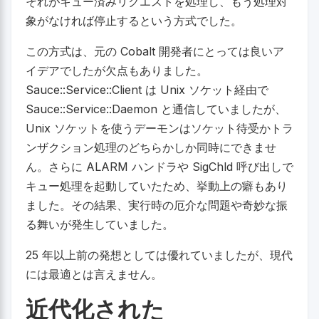
それがキュー済みリクエストを処理し、もう処理対
象がなければ停止するという方式でした。
この方式は、元の Cobalt 開発者にとっては良いア
イデアでしたが欠点もありました。
Sauce::Service::Client は Unix ソケット経由で
Sauce::Service::Daemon と通信していましたが、
Unix ソケットを使うデーモンはソケット待受かトラ
ンザクション処理のどちらかしか同時にできませ
ん。さらに ALARM ハンドラや SigChld 呼び出しで
キュー処理を起動していたため、挙動上の癖もあり
ました。その結果、実行時の厄介な問題や奇妙な振
る舞いが発生していました。
25 年以上前の発想としては優れていましたが、現代
には最適とは言えません。
近代化された