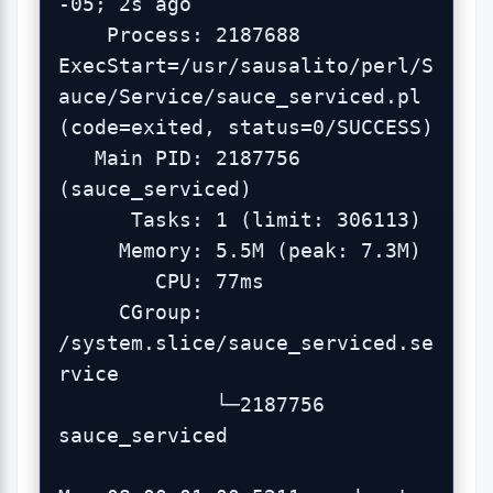
-05; 2s ago

    Process: 2187688 
ExecStart=/usr/sausalito/perl/S
auce/Service/sauce_serviced.pl 
(code=exited, status=0/SUCCESS)

   Main PID: 2187756 
(sauce_serviced)

      Tasks: 1 (limit: 306113)

     Memory: 5.5M (peak: 7.3M)

        CPU: 77ms

     CGroup: 
/system.slice/sauce_serviced.se
rvice

             └─2187756 
sauce_serviced
