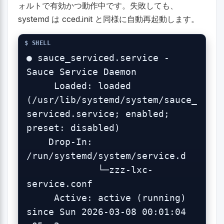
ォルトで有効かつ動作中です。失敗しても、
systemd は cced.init と同様に自動再起動します。
● sauce_serviced.service - 
Sauce Service Daemon

     Loaded: loaded 
(/usr/lib/systemd/system/sauce_
serviced.service; enabled; 
preset: disabled)

    Drop-In: 
/run/systemd/system/service.d

             └─zzz-lxc-
service.conf

     Active: active (running) 
since Sun 2026-03-08 00:01:04 